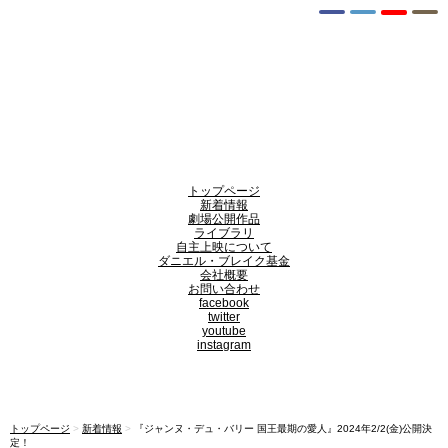
トップページ
新着情報
劇場公開作品
ライブラリ
自主上映について
ダニエル・ブレイク基金
会社概要
お問い合わせ
facebook
twitter
youtube
instagram
トップページ
>
新着情報
>
『ジャンヌ・デュ・バリー 国王最期の愛人』2024年2/2(金)公開決
定！