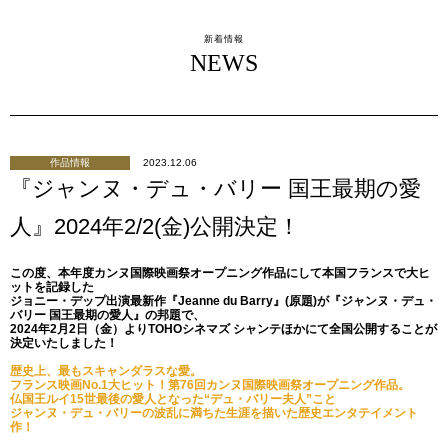
新着情報
NEWS
作品情報
2023.12.06
『ジャンヌ・デュ・バリー 国王最期の愛
人』2024年2/2(金)公開決定！
この度、本年度カンヌ国際映画祭オープニング作品にして本国フランスで大ヒ
ットを記録した
ジョニー・デップ出演最新作『Jeanne du Barry』(原題)が『ジャンヌ・デュ・
バリー 国王最期の愛人』の邦題で、
2024年2月2日（金）よりTOHOシネマズ シャンテほかにて全国公開することが
決定いたしました！
歴史上、最もスキャンダラスな愛。
フランス映画No.1大ヒット！第76回カンヌ国際映画祭オープニング作品。
仏国王ルイ15世最後の愛人となった“デュ・バリー夫人”こと
ジャンヌ・デュ・バリーの波乱に満ちた生涯を描いた歴史エンタテイメント
作！