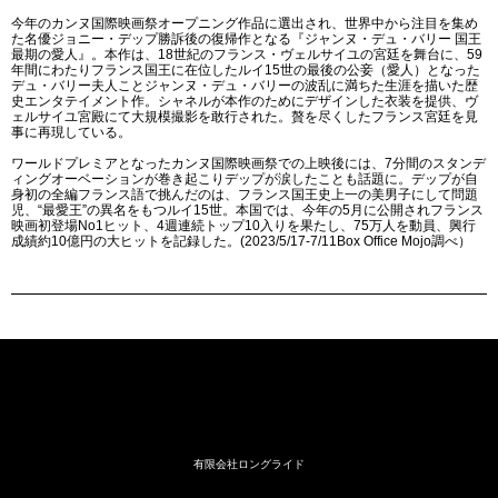
今年のカンヌ国際映画祭オープニング作品に選出され、世界中から注目を集め
た名優ジョニー・デップ勝訴後の復帰作となる『ジャンヌ・デュ・バリー 国王
最期の愛人』。本作は、18世紀のフランス・ヴェルサイユの宮廷を舞台に、59
年間にわたりフランス国王に在位したルイ15世の最後の公妾（愛人）となった
デュ・バリー夫人ことジャンヌ・デュ・バリーの波乱に満ちた生涯を描いた歴
史エンタテイメント作。シャネルが本作のためにデザインした衣装を提供、ヴ
ェルサイユ宮殿にて大規模撮影を敢行された。贅を尽くしたフランス宮廷を見
事に再現している。
ワールドプレミアとなったカンヌ国際映画祭での上映後には、7分間のスタンデ
ィングオーベーションが巻き起こりデップが涙したことも話題に。デップが自
身初の全編フランス語で挑んだのは、フランス国王史上一の美男子にして問題
児、“最愛王”の異名をもつルイ15世。本国では、今年の5月に公開されフランス
映画初登場No1ヒット、4週連続トップ10入りを果たし、75万人を動員、興行
成績約10億円の大ヒットを記録した。(2023/5/17-7/11Box Office Mojo調べ）
有限会社ロングライド