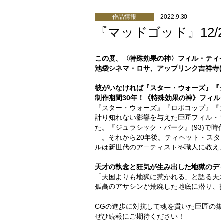
作品情報
2022.9.30
『マッドゴッド』12/2
この度、〈特殊効果の神〉フィル・ティ
池袋シネマ・ロサ、アップリンク吉祥寺
彼がいなければ『スター・ウォーズ』『
制作期間30年！《特殊効果の神》フィ
『スター・ウォーズ』『ロボコップ』『
計り知れない影響を与えた巨匠フィル・テ
た。『ジュラシック・パーク』(93)で
―。それから20年後。ティペット・ス
ルは新世代のアーティストや職人に教え
天才の執念と狂気が生み出した地獄のデ
「天国よりも地獄に惹かれる」と語る天
孤高のアサシンが荒廃した地底に潜り、
CGの進歩に対抗して魂を貫いた巨匠の
ぜひ続報にご期待ください！