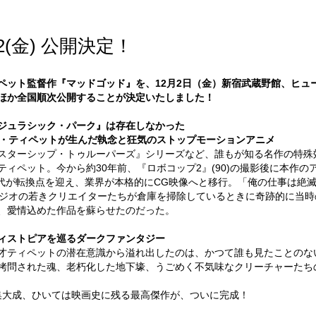
(金) 公開決定！
ペット監督作『マッドゴッド』を、12月2日（金）新宿武蔵野館、ヒュ
ほか全国順次公開することが決定いたしました！
ジュラシック・パーク』は存在しなかった
ル・ティペットが生んだ執念と狂気のストップモーションアニメ
スターシップ・トゥルーパーズ』シリーズなど、誰もが知る名作の特殊
ィペット。今から約30年前、『ロボコップ2』(90)の撮影後に本作
時代が転換点を迎え、業界が本格的にCG映像へと移行。「俺の仕事は絶
タジオの若きクリエイターたちが倉庫を掃除しているときに奇跡的に当
、愛情込めた作品を蘇らせたのだった。
ィストピアを巡るダークファンタジー
才ティペットの潜在意識から溢れ出したのは、かつて誰も見たことのな
拷問された魂、老朽化した地下壕、うごめく不気味なクリーチャーたち
集大成、ひいては映画史に残る最高傑作が、ついに完成！