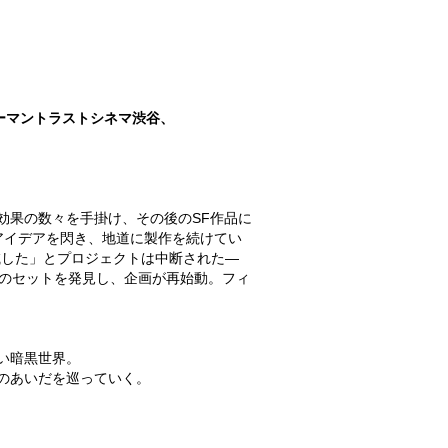
ーマントラストシネマ渋谷、
効果の数々を手掛け、その後のSF作品に
のアイデアを閃き、地道に製作を続けてい
滅した」とプロジェクトは中断された―
時のセットを発見し、企画が再始動。フィ
い暗黒世界。
のあいだを巡っていく。