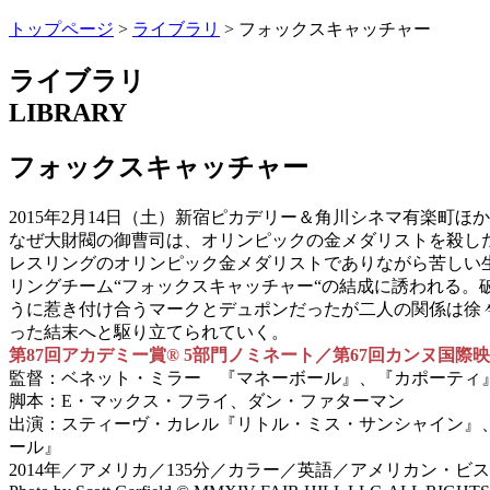
トップページ
>
ライブラリ
>
フォックスキャッチャー
ライブラリ
LIBRARY
フォックスキャッチャー
2015年2月14日（土）新宿ピカデリー＆角川シネマ有楽町ほ
なぜ大財閥の御曹司は、オリンピックの金メダリストを殺し
レスリングのオリンピック金メダリストでありながら苦しい
リングチーム“フォックスキャッチャー“の結成に誘われる
うに惹き付け合うマークとデュポンだったが二人の関係は徐
った結末へと駆り立てられていく。
第87回アカデミー賞® 5部門ノミネート／第67回カンヌ国際
監督：ベネット・ミラー 『マネーボール』、『カポーティ
脚本：E・マックス・フライ、ダン・ファターマン
出演：スティーヴ・カレル『リトル・ミス・サンシャイン』
ール』
2014年／アメリカ／135分／カラー／英語／アメリカン・ビスタ／