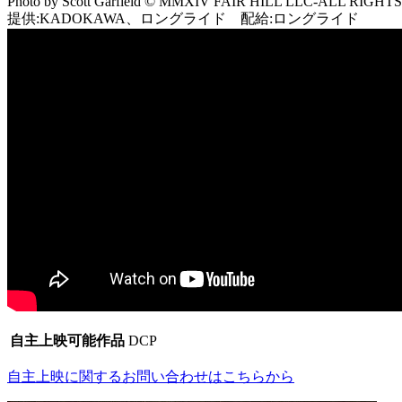
Photo by Scott Garfield © MMXIV FAIR HILL LLC-ALL RIGH
提供:KADOKAWA、ロングライド 配給:ロングライド
自主上映可能作品
DCP
自主上映に関するお問い合わせはこちらから