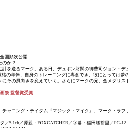
か全国順次公開
たのか？
生計を送るマーク。ある日、デュポン財閥の御曹司ジョン・デ
。破格の年俸、自身のトレーニングに専念でき、彼にとっては夢
々にその風向きを変えていく。さらにマークの兄、金メダリス
映画祭 監督賞受賞
』
、チャニング・テイタム『マジック・マイク』、マーク・ラフ
5.1ch／原題：FOXCATCHER／字幕：稲田嵯裕里／PG-12