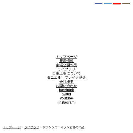
トップページ
新着情報
劇場公開作品
ライブラリ
自主上映について
ダニエル・ブレイク基金
会社概要
お問い合わせ
facebook
twitter
youtube
instagram
トップページ
>
ライブラリ
>
フランソワ・オゾン監督の作品