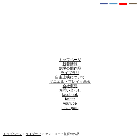
トップページ
新着情報
劇場公開作品
ライブラリ
自主上映について
ダニエル・ブレイク基金
会社概要
お問い合わせ
facebook
twitter
youtube
instagram
トップページ
>
ライブラリ
>
ケン・ローチ監督の作品