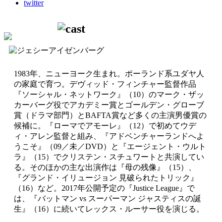
twitter
1983年、ニューヨーク生まれ。ポーランド系ユダヤ人
の家庭で育つ。デヴィッド・フィンチャー監督作品
『ソーシャル・ネットワーク』（10）のマーク・ザッ
カーバーグ役でアカデミー賞とゴールデン・グローブ
賞（ドラマ部門）とBAFTA賞など多くの主演男優賞の
候補に。『ローマでアモーレ』（12）で初めてウデ
ィ・アレン監督と組み、『アドベンチャーランドへよ
うこそ』（09／未／DVD）と『エージェント・ウルト
ラ』（15）でクリステン・スチュワートと共演してい
る。そのほかの主な出演作は『母の残像』（15）、
『グランド・イリュージョン 見破られたトリック』
（16）など。2017年公開予定の『Justice League』で
は、『バットマン vs スーパーマン ジャスティスの誕
生』（16）に続いてレックス・ルーサー役を演じる。