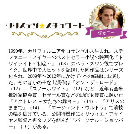
1990年、カリフォルニア州ロサンゼルス生まれ。ステ
ファニー・メイヤーのベストセラー小説の映画化『ト
ワイライト～初恋～』（08）のベラ・スワン役でブレ
イク。世界中で大ヒットを記録した同作品はシリーズ
化され、2009年〜2012年にかけて4本の続編に出演し
た。そのほかの主な出演作は『オン・ザ・ロード』
（12）、『スノーホワイト』（12）など。近年も全米
批評家協会賞、セザール賞などの助演女優賞に輝いた
『アクトレス ～女たちの舞台～』（14）、『アリスの
ままで』（14）、『エージェント・ウルトラ』で演技
の幅を広げている。公開待機作にオリヴィエ・アサイ
ヤス監督と再タッグを組んだ『パーソナル・ショッパ
ー』（16）がある。