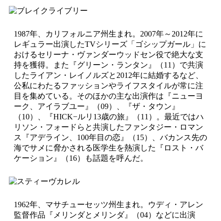
1987年、カリフォルニア州生まれ。2007年～2012年に
レギュラー出演したTVシリーズ「ゴシップガール」に
おけるセリーナ・ヴァンダーウッドセン役で絶大な支
持を獲得。また『グリーン・ランタン』（11）で共演
したライアン・レイノルズと2012年に結婚するなど、
公私にわたるファッションやライフスタイルが常に注
目を集めている。そのほかの主な出演作は『ニューヨ
ーク、アイラブユー』（09）、『ザ・タウン』
（10）、『HICK−ルリ13歳の旅』（11）。最近ではハ
リソン・フォードらと共演したファンタジー・ロマン
ス『アデライン、100年目の恋』（15）、バカンス先の
海でサメに脅かされる医学生を熱演した『ロスト・バ
ケーション』（16）も話題を呼んだ。
1962年、マサチューセッツ州生まれ。ウディ・アレン
監督作品『メリンダとメリンダ』（04）などに出演